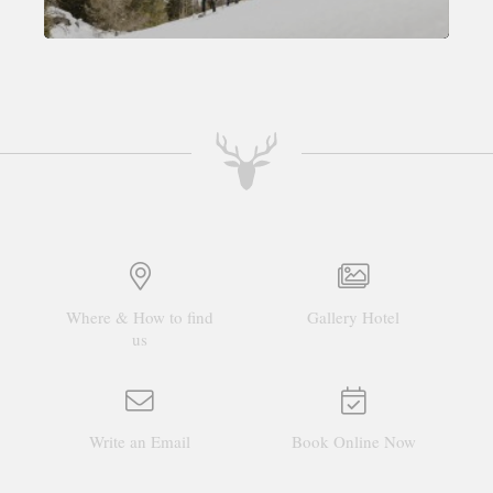
Where & How to find
Gallery Hotel
us
Write an Email
Book Online Now